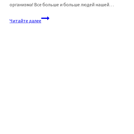
организма! Все больше и больше людей нашей…
Секрет
Читайте далее
дали
с
лецитином:
залог
здорового
мозга
и
крепкого
сердца