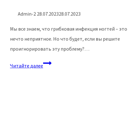
Admin-2
28.07.2023
28.07.2023
Мы все знаем, что грибковая инфекция ногтей – это
нечто неприятное. Но что будет, если вы решите
проигнорировать эту проблему?…
Зуд
Читайте далее
и
отслоение
ногтей:
сигналы
о
проблемах
с