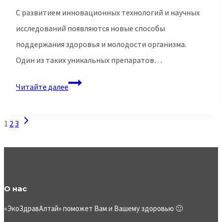
С развитием инновационных технологий и научных
исследований появляются новые способы
поддержания здоровья и молодости организма.
Один из таких уникальных препаратов…
Ионы
Читайте далее
молодости
–
Навигация
Следующая
1
2
3
путь
по
страница
к
страницам
омоложению!
О нас
«ЭкоЗдравАлтай» поможет Вам и Вашему здоровью 🙂