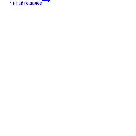
Detoxmaster
Читайте далее
(Детокс
мастер)