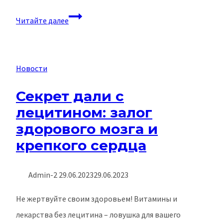
ОПТИ-
Читайте далее
NEW
–
против
Новости
катаракты
Секрет дали с
лецитином: залог
здорового мозга и
крепкого сердца
Admin-2
29.06.2023
29.06.2023
Не жертвуйте своим здоровьем! Витамины и
лекарства без лецитина – ловушка для вашего