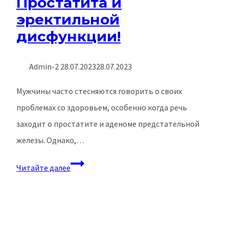
Простатита и
эректильной
дисфункции!
Admin-2
28.07.2023
28.07.2023
Мужчины часто стесняются говорить о своих
проблемах со здоровьем, особенно когда речь
заходит о простатите и аденоме предстательной
железы. Однако,…
Секрет
Читайте далее
Дали
с
Красным