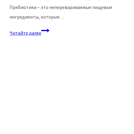
Пребиотики – это неперевариваемые пищевые
ингредиенты, которые…
Пребиотики
Читайте далее
и
пробиотики
в
чем
разница?