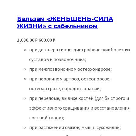
Бальзам «ЖЕНЬШЕНЬ-СИЛА
ЖИЗНИ» с сабельником
Первоначальная
Текущая
1,030.00
₽
600.00
₽
цена
цена:
при дегенеративно-дистрофических болезнях
составляла
600.00 ₽.
суставов и позвоночника;
1,030.00 ₽.
при межпозвоночном остеохондрозе;
при первичном артроз, остеопорозе,
остеоартрозе, пародонтопатии;
при переломе, вывихе костей (для быстрого и
эффективного сращивания и восстановления
костной ткани);
при растяжении связок, мышц, сухожилий;