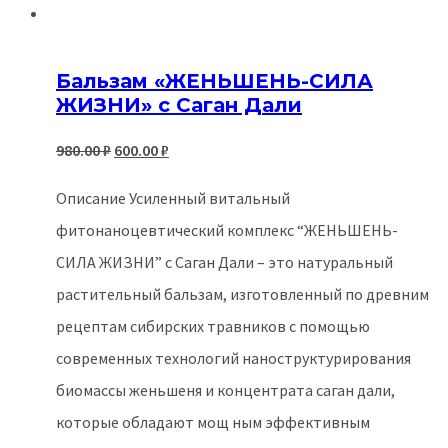
Бальзам «ЖЕНЬШЕНЬ-СИЛА
ЖИЗНИ» с Саган Дали
Первоначальная
Текущая
980.00
₽
600.00
₽
цена
цена:
Описание Усиленный витальный
составляла
600.00 ₽.
фитонаноцевтический комплекс “ЖЕНЬШЕНЬ-
980.00 ₽.
СИЛА ЖИЗНИ” с Саган Дали – это натуральный
растительный бальзам, изготовленный по древним
рецептам сибирских травников с помощью
современных технологий наноструктурирования
биомассы женьшеня и концентрата саган дали,
которые обладают мощ ным эффективным