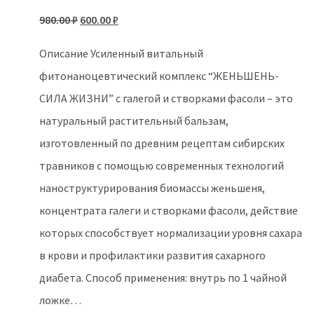
Первоначальная
Текущая
980.00
₽
600.00
₽
цена
цена:
Описание Усиленный витальный
составляла
600.00 ₽.
фитонаноцевтический комплекс “ЖЕНЬШЕНЬ-
980.00 ₽.
СИЛА ЖИЗНИ” с галегой и створками фасоли – это
натуральный растительный бальзам,
изготовленный по древним рецептам сибирских
травников с помощью современных технологий
наноструктурирования биомассы женьшеня,
концентрата галеги и створками фасоли, действие
которых способствует нормализации уровня сахара
в крови и профилактики развития сахарного
диабета. Способ применения: внутрь по 1 чайной
ложке…