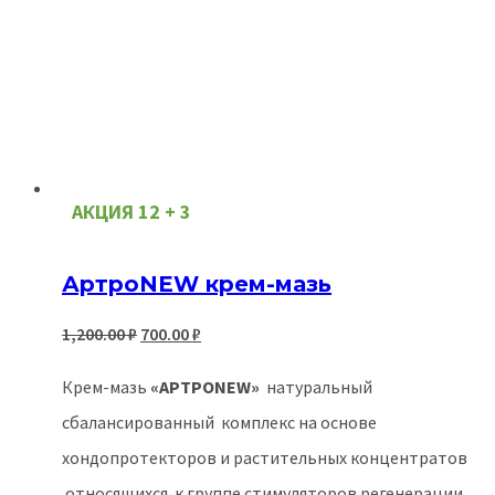
АКЦИЯ 12 + 3
АртроNEW крем-мазь
Первоначальная
Текущая
1,200.00
₽
700.00
₽
цена
цена:
Крем-мазь
«АPТРОNEW»
натуральный
составляла
700.00 ₽.
сбалансированный комплекс на основе
1,200.00 ₽.
хондопротекторов и растительных концентратов
относящихся к группе стимуляторов регенерации