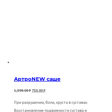
АртроNEW саше
Первоначальная
Текущая
1,590.00
₽
750.00
₽
цена
цена:
При разрушении, боли, хруста в суставах.
составляла
750.00 ₽.
Восстановление подвижности сустава и