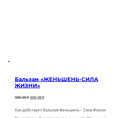
Бальзам «ЖЕНЬШЕНЬ-СИЛА
ЖИЗНИ»
Первоначальная
Текущая
980.00
₽
600.00
₽
цена
цена:
Как действует бальзам Женьшень – Сила Жизни.
составляла
600.00 ₽.