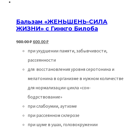
Бальзам «ЖЕНЬШЕНЬ-СИЛА
ЖИЗНИ» с Гинкго Билоба
Первоначальная
Текущая
980.00
₽
600.00
₽
цена
цена:
при ухудшении памяти, забывчивости,
составляла
600.00 ₽.
рассеянности
980.00 ₽.
для восстановления уровня серотонина и
мелатонина в организме в нужном количестве
для нормализации цикла «сон-
бодрствование»
при слабоумии, аутизме
при рассеянном склерозе
при шуме в ушах, головокружении