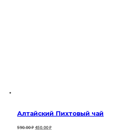
Алтайский Пихтовый чай
Первоначальная
Текущая
590.00
₽
450.00
₽
цена
цена: