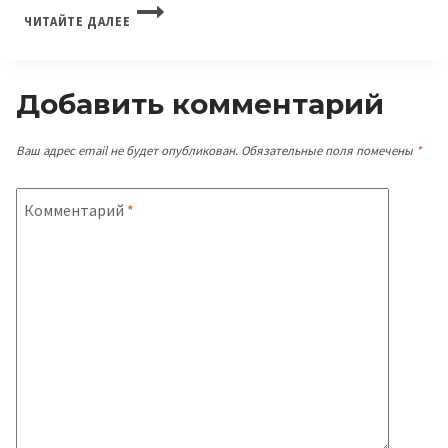
ЗУД
ЧИТАЙТЕ ДАЛЕЕ
И
ОТСЛОЕНИЕ
НОГТЕЙ:
Добавить комментарий
СИГНАЛЫ
О
Ваш адрес email не будет опубликован.
Обязательные поля помечены
*
ПРОБЛЕМАХ
С
Комментарий
*
ГРИБКОМ?