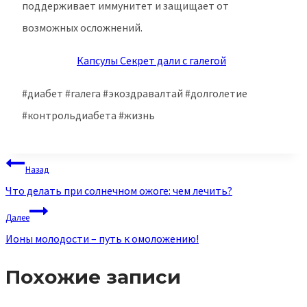
поддерживает иммунитет и защищает от
возможных осложнений.
Капсулы Секрет дали с галегой
#диабет #галега #экоздравалтай #долголетие
#контрольдиабета #жизнь
Навигация
Назад
по
Что делать при солнечном ожоге: чем лечить?
записям
Далее
Ионы молодости – путь к омоложению!
Похожие записи