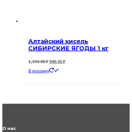
Алтайский кисель
СИБИРСКИЕ ЯГОДЫ 1 кг
Первоначальная
Текущая
1,330.00
₽
940.00
₽
цена
цена:
В корзину
составляла
940.00 ₽.
1,330.00 ₽.
О нас