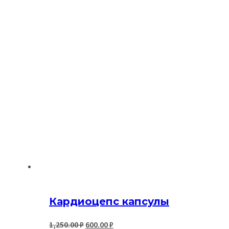
Кардиоцепс капсулы
Первоначальная
Текущая
1,250.00
₽
600.00
₽