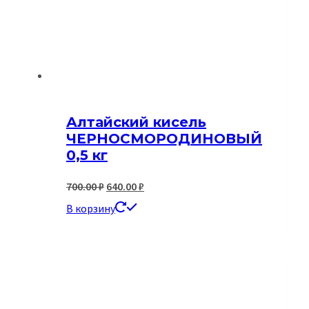
Алтайский кисель
ЧЕРНОСМОРОДИНОВЫЙ
0,5 кг
Первоначальная
Текущая
700.00
₽
640.00
₽
цена
цена:
В корзину
составляла
640.00 ₽.
700.00 ₽.