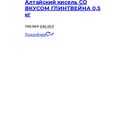
Алтайский кисель СО
ВКУСОМ ГЛИНТВЕЙНА 0,5
кг
Первоначальная
Текущая
700.00
₽
640.00
₽
цена
цена:
Подробнее
составляла
640.00 ₽.
700.00 ₽.