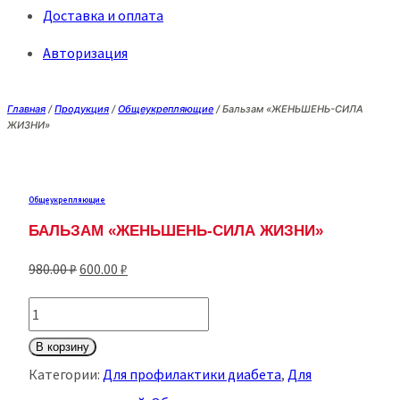
Доставка и оплата
Авторизация
Главная
/
Продукция
/
Общеукрепляющие
/
Бальзам «ЖЕНЬШЕНЬ-СИЛА
ЖИЗНИ»
Общеукрепляющие
БАЛЬЗАМ «ЖЕНЬШЕНЬ-СИЛА ЖИЗНИ»
Первоначальная
Текущая
980.00
₽
600.00
₽
цена
цена:
Количество
составляла
600.00 ₽.
товара
В корзину
980.00 ₽.
Бальзам
Категории:
Для профилактики диабета
,
Для
«ЖЕНЬШЕНЬ-